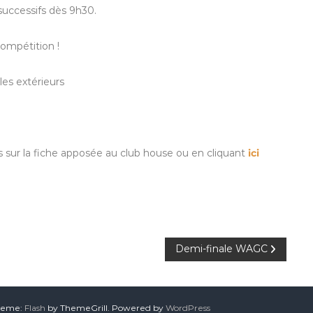
 successifs dès 9h30.
compétition !
les extérieurs
s sur la fiche apposée au club house ou en cliquant
ici
Demi-finale WAGC
Theme:
Flash
by ThemeGrill. Powered by
WordPress