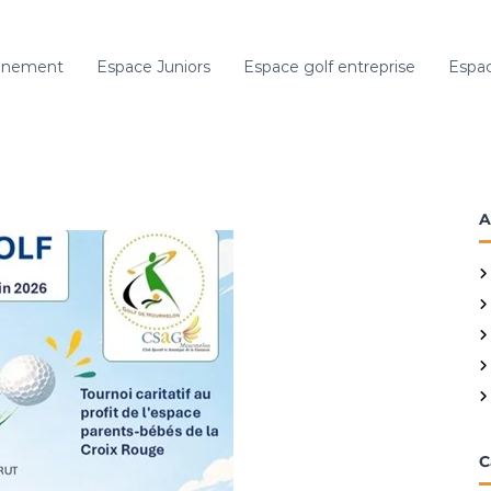
gnement
Espace Juniors
Espace golf entreprise
Espac
A
C