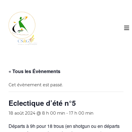
G
o
l
f
d
e
M
o
u
« Tous les Évènements
r
m
Cet évènement est passé.
e
l
Eclectique d’été n°5
o
n
18 août 2024 @ 8 h 00 min
-
17 h 00 min
Départs à 9h pour 18 trous (en shotgun ou en départs