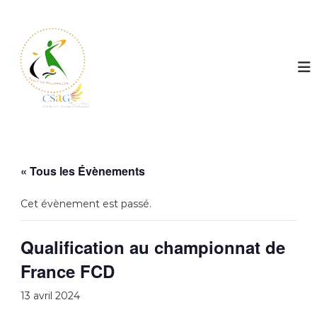
G
o
l
f
d
e
M
o
u
« Tous les Évènements
r
m
Cet évènement est passé.
e
l
Qualification au championnat de
o
n
France FCD
13 avril 2024