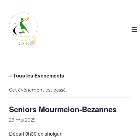
G
o
l
f
d
e
M
o
u
« Tous les Évènements
r
m
Cet évènement est passé.
e
l
Seniors Mourmelon-Bezannes
o
n
29 mai 2025
Départ 9h30 en shotgun