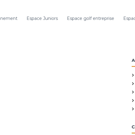
gnement
Espace Juniors
Espace golf entreprise
Espac
A
C