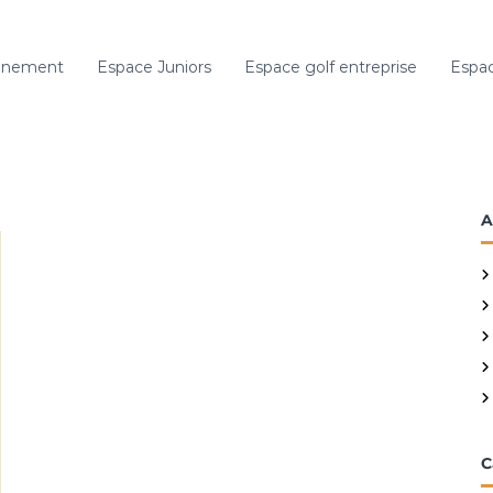
gnement
Espace Juniors
Espace golf entreprise
Espac
A
C